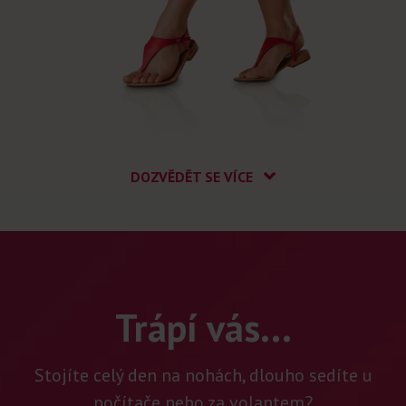
DOZVĚDĚT SE VÍCE
Trápí vás...
Stojíte celý den na nohách, dlouho sedíte u
počítače nebo za volantem?