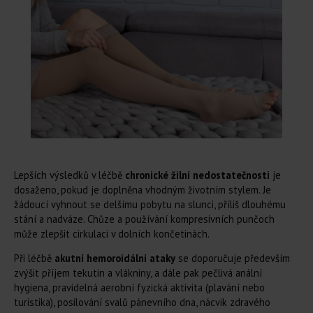
Lepších výsledků v léčbě
chronické žilní nedostatečnosti
je
dosaženo, pokud je doplněna vhodným životním stylem. Je
žádoucí vyhnout se delšímu pobytu na slunci, příliš dlouhému
stání a nadváze. Chůze a používání kompresivních punčoch
může zlepšit cirkulaci v dolních končetinách.
Při léčbě
akutní hemoroidální ataky
se doporučuje především
zvýšit příjem tekutin a vlákniny, a dále pak pečlivá anální
hygiena, pravidelná aerobní fyzická aktivita (plavání nebo
turistika), posilování svalů pánevního dna, nácvik zdravého