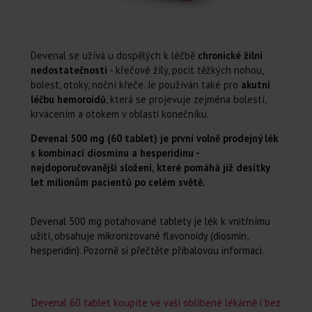
Devenal se užívá u dospělých k léčbě
chronické žilní
nedostatečnosti
- křečové žíly, pocit těžkých nohou,
bolest, otoky, noční křeče. Je používán také pro
akutní
léčbu hemoroidů
, která se projevuje zejména bolestí,
krvácením a otokem v oblasti konečníku.
Devenal 500 mg (60 tablet)
je první volně prodejný lék
s kombinací diosminu a hesperidinu -
nejdoporučovanější složení, které pomáhá již desítky
let milionům pacientů po celém světě.
Devenal 500 mg potahované tablety je lék k vnitřnímu
užití, obsahuje mikronizované flavonoidy (diosmin,
hesperidin). Pozorně si přečtěte příbalovou informaci.
Devenal 60 tablet koupíte ve vaší oblíbené lékárně i bez