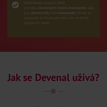
Venofarmaka slouží k léčbě
příznaků
chronických žilních onemocnění
, jako
jsou
křečové žíly
nebo
hemoroidy
. Užívají se
nejčastěji ve formě perorální, tzn. ve formě
polykacích tablet.
Jak se Devenal užívá?