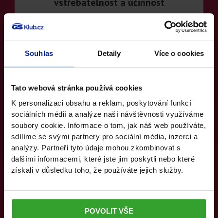
vstřebatelnost a účinnost
Účinné látky léku Devenal jsou šetrně rozmělněny na
mikroskopický prášek, což zajišťuje vynikající
vstřebatelnost do organismu. Také díky tomu stačí
užívat pouze 2 tablety denně.
Souhlas
Detaily
Více o cookies
Tato webová stránka používá cookies
K personalizaci obsahu a reklam, poskytování funkcí
sociálních médií a analýze naší návštěvnosti využíváme
soubory cookie. Informace o tom, jak náš web používáte,
sdílíme se svými partnery pro sociální média, inzerci a
analýzy. Partneři tyto údaje mohou zkombinovat s
dalšími informacemi, které jste jim poskytli nebo které
Lék vaší první volby
získali v důsledku toho, že používáte jejich služby.
Devenal 500 mg je lék dostupný v lékárnách, který
přináší výraznou úlevu vašim unaveným a oteklým
nohám postiženým i dalšími příznaky jako jsou křečové
POVOLIT VŠE
žíly. Také přináší úlevu při akutních hemoroidech.