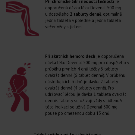
Při chronické žilní nedostatečnosti
je
doporučená dávka léku Devenal 500 mg
u dospělého
2 tablety denně
, optimálně
jedna tableta v poledne a jedna tableta
večer vždy s jídlem.
Při
akutních hemoroidech
je doporučená
dávka léku Devenal 500 mg pro dospělého v
průběhu prvních 4 dnů léčby 3 tablety
dvakrát denně (6 tablet denně). V průběhu
následujících 3 dnů je dávka 2 tablety
dvakrát denně (4 tablety denně). Pro
udržovací léčbu je dávka 1 tableta dvakrát
denně. Tablety se užívají vždy s jídlem. V
této indikaci se užívá Devenal 500 mg
pouze po omezenou dobu 15 dnů.
Tabletu vždy zapijte sklenicí vody.