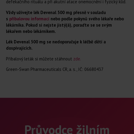
defekačního rituálu a při akutní atace onemocnění i fyzický klid.
Vždy užívejte lék Devenal 500 mg přesně v souladu
s
příbalovou informací
nebo podle pokynů svého lékaře nebo
lékárníka. Pokud si nejste jistý(á), poraďte se se svým
lékařem nebo lékárníkem.
Lék Devenal 500 mg se nedoporučuje k léčbě dětí a
dospívajících.
Příbalový leták si můžete stáhnout
zde.
Green-Swan Pharmaceuticals CR, a. s., IČ: 06680437
Průvodce žilním