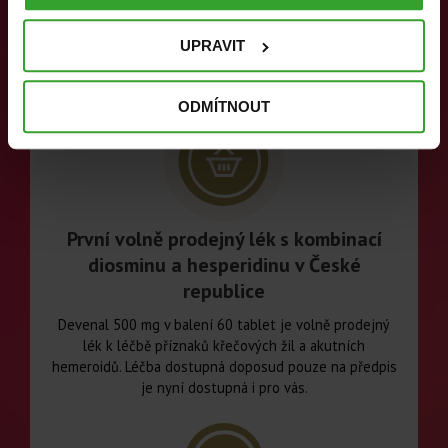
UPRAVIT
ODMÍTNOUT
První volně prodejný lék s kombinací
diosminu a hesperidinu v České
republice
Devenal 500 mg v balení 60 tablet je volně prodejný
lék k léčbě příznaků křečových žil a akutních
hemeroidů. Léčba dostupná doposud pouze na předpis
je nyní dostupná i pro vás.