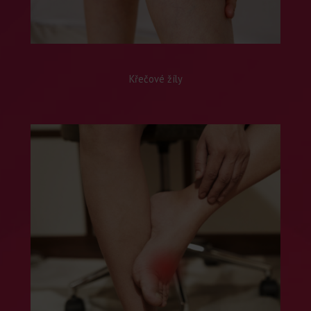
Křečové žíly