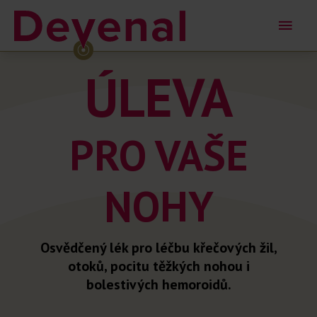
Přeskočit
HLAV
na
obsah
MEN
ÚLEVA
PRO VAŠE
NOHY
Osvědčený lék pro léčbu křečových žil,
otoků, pocitu těžkých nohou i
bolestivých hemoroidů.